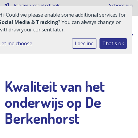
Schoolwiki
Inloggen Social schools
Hi! Could we please enable some additional services for
Social Media & Tracking
? You can always change or
withdraw your consent later.
Home
Let me choose
I decline
That's ok
De School
Het Onderwijs
Kwaliteit van het
Ouderinformatie
onderwijs op De
Contact
Berkenhorst